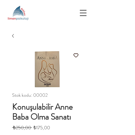
Stok kodu: 00002
Konuşulabilir Anne
Baba Olma Sanatı
Normal
İndirimli
 ₺250,00 
₺175,00
Fiyat
Fiyat