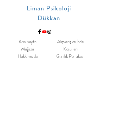
Liman Psikoloji
Dükkan
Ana Sayfa
Alışveriş ve İade
Mağaza
Koşulları
Hakkımızda
Gizlilik Politikası
İletişim
Sık Sorulan Sorular
Mail 
Listemize 