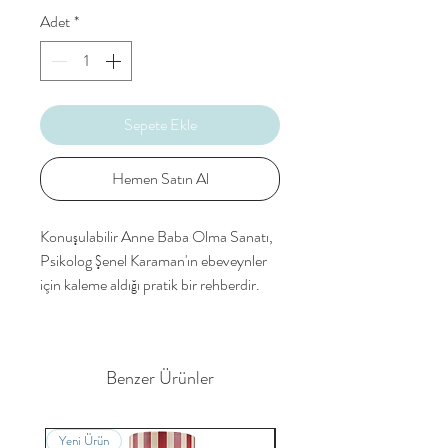
Adet
*
Sepete Ekle
Hemen Satın Al
Konuşulabilir Anne Baba Olma Sanatı,
Psikolog Şenel Karaman'ın ebeveynler
için kaleme aldığı pratik bir rehberdir.
Çocuğunuzun size kendini rahatça
anlatabildiği, sorunlarını saklıyormuş gibi
Benzer Ürünler
hissetmediği "konuşulabilir" bir anne
baba olmak öğrenilebilir bir beceridir.
Bu kitap, çocuk yetiştirmenin pratik ve
Yeni Ürün
Yenilenmiş Tasarım