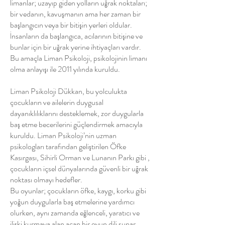
limanlar; uzayıp giden yolların uğrak noktaları;
bir vedanın, kavuşmanın ama her zaman bir
başlangıcın veya bir bitişin yerleri oldular.
İnsanların da başlangıca, acılarının bitişine ve
bunlar için bir uğrak yerine ihtiyaçları vardır.
Bu amaçla Liman Psikoloji, psikolojinin limanı
olma anlayışı ile 2011 yılında kuruldu.
Liman Psikoloji Dükkan, bu yolculukta
çocukların ve ailelerin duygusal
dayanıklılıklarını desteklemek, zor duygularla
baş etme becerilerini güçlendirmek amacıyla
kuruldu. Liman Psikoloji’nin uzman
psikologları tarafından geliştirilen Öfke
Kasırgası, Sihirli Orman ve Lunanın Parkı gibi ,
çocukların içsel dünyalarında güvenli bir uğrak
noktası olmayı hedefler.
Bu oyunlar; çocukların öfke, kaygı, korku gibi
yoğun duygularla baş etmelerine yardımcı
olurken, aynı zamanda eğlenceli, yaratıcı ve
ilişki kurmaya alan açan bir oyun dili sunar.